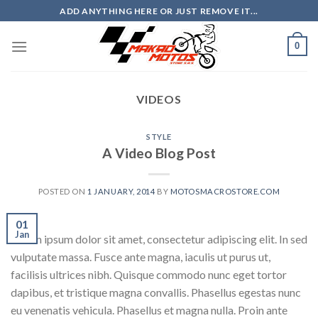
Skip
ADD ANYTHING HERE OR JUST REMOVE IT...
to
content
0
VIDEOS
STYLE
A Video Blog Post
POSTED ON
1 JANUARY, 2014
BY
MOTOSMACROSTORE.COM
01
Jan
Lorem ipsum dolor sit amet, consectetur adipiscing elit. In sed
vulputate massa. Fusce ante magna, iaculis ut purus ut,
facilisis ultrices nibh. Quisque commodo nunc eget tortor
dapibus, et tristique magna convallis. Phasellus egestas nunc
eu venenatis vehicula. Phasellus et magna nulla. Proin ante